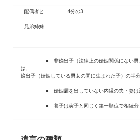
配偶者と
4分の3
兄弟姉妹
● 非嫡出子（法律上の婚姻関係にない男女
は、
嫡出子（婚姻している男女の間に生まれた子）の半
● 婚姻届を出していない内縁の夫・妻は法
● 養子は実子と同じく第一順位で相続分も
―
遺言の種類―