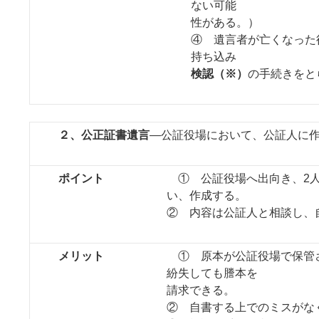
ない可能
性がある。）
④ 遺言者が亡くなった
持ち込み
検認（
※
）
の手続きをと
２、公正証書遺言
―公証役場において、公証人に
ポイント
① 公証役場へ出向き、2人
い、作成する。
② 内容は公証人と相談し、
メリット
① 原本が公証役場で保管
紛失しても謄本を
請求できる。
② 自書する上でのミスがな